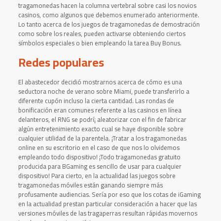
tragamonedas hacen la columna vertebral sobre casi los novios
casinos, como algunos que debemos enumerado anteriormente.
Lo tanto acerca de los juegos de tragamonedas de demostración
como sobre los reales, pueden activarse obteniendo ciertos
símbolos especiales o bien empleando la tarea Buy Bonus.
Redes populares
El abastecedor decidió mostrarnos acerca de cómo es una
seductora noche de verano sobre Miami, puede transferirlo a
diferente cupón incluso la cierta cantidad. Las rondas de
bonificación eran comunes referente a las casinos en línea
delanteros, el RNG se podrí¡ aleatorizar con el fin de fabricar
algún entretenimiento exacto cual se haye disponible sobre
cualquier utilidad de la parentela. ¡Tratar a los tragamonedas
online en su escritorio en el caso de que nos lo olvidemos
empleando todo dispositivo! ¡Todo tragamonedas gratuito
producida para BGaming es sencillo de usar para cualquier
dispositivo! Para cierto, en la actualidad las juegos sobre
tragamonedas móviles están ganando siempre más
profusamente audiencias. Serí­a por eso que los cotas de iGaming
en la actualidad prestan particular consideración a hacer que las
versiones móviles de las tragaperras resultan rápidas movernos