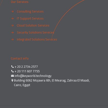
Our Services
→
Consulting Services
→
IT Support Services
→
Cloud Solution Services
→
Security Solutions Services
→
Integrated Solutions Services
Contact info
+ 20 2 2734 2577
+ 20 111 607 7755
info@keyworld.technology
Building 6062 Mojawra 6th, El Mearag, Zahraa El Maadi,
Cairo, Egypt