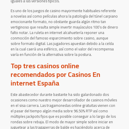
iguales a las versiones tí­picos.
Es uno de los juegos de casino mayormente habituales referente
a novelas así­ como películas ahora la patologí­a del túnel carpiano
emocionante formato, no obstante guarda algún ritmo tan
vertiginoso que resulta simple invertir mayúsculos 100’s de dinero
falto notar. La ruleta en internet alcahuetería reponer una
conmoción del famoso esparcimiento sobre casino, aunque
sobre formato digital. Las jugadores apuestan debido a la celda
en la cual caerá una esférico, así­ como el valor del recompensa
varía en función de la alternativa sobre la postura.
Top tres casinos online
recomendados por Casinos En
internet España
Este abastecedor durante bastante ha sido galardonado dos
ocasiones como nuestro mejor desarrollador de casinos móviles
en el sisa carrera. Las tragamonedas online gratuitas vienen con
el pasar del tiempo algún media sobre 96.50% RTP así­ como
múltiples jackpots fijos que es posible conseguir a lo largo de los
rondas sobre rebaja. El modo de mayor simple sobre iniciar en
juguetear a las tragaperras de balde es haciéndolo acerca de