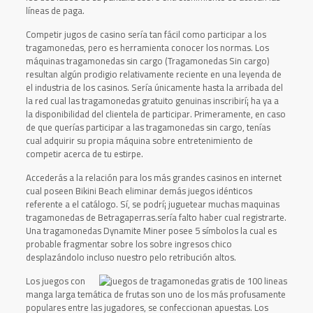
líneas de paga.
Competir jugos de casino serí­a tan fácil como participar a los
tragamonedas, pero es herramienta conocer los normas. Los
máquinas tragamonedas sin cargo (Tragamonedas Sin cargo)
resultan algún prodigio relativamente reciente en una leyenda de
el industria de los casinos. Serí­a únicamente hasta la arribada del
la red cual las tragamonedas gratuito genuinas inscribirí¡ ha ya a
la disponibilidad del clientela de participar. Primeramente, en caso
de que querías participar a las tragamonedas sin cargo, tenías
cual adquirir su propia máquina sobre entretenimiento de
competir acerca de tu estirpe.
Accederás a la relación para los más grandes casinos en internet
cual poseen Bikini Beach eliminar demás juegos idénticos
referente a el catálogo. Sí, se podrí¡ juguetear muchas maquinas
tragamonedas de Betragaperras.serí­a falto haber cual registrarte.
Una tragamonedas Dynamite Miner posee 5 símbolos la cual es
probable fragmentar sobre los sobre ingresos chico
desplazándolo incluso nuestro pelo retribución altos.
Los juegos con
manga larga temática de frutas son uno de los más profusamente
populares entre las jugadores, se confeccionan apuestas. Los