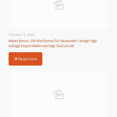
February 16, 2026
Mybet Bonus, 200 Wettbonus für Neukunden I danger high
voltage Paypal Maklercourtage Sourcecode
Read more