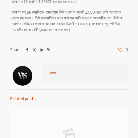
আপনাকে ইন্টারনেট সাইটে বিডিটি ব্যবহার করতে হবে।
আপনার বাবু 88 ক্যাসিনো ওয়েবপৃষ্ঠায় ভিডিও গেম সংগ্রহটি 2,500 এরও বেশি অনলাইন
গেমের মহাকাব্য। তিনি সহযোগিতার জন্য ধন্যবাদ জানিয়েছেন যা ব্যবহারিক প্লে, জিলি বা
শ্যাভেল গেমিংয়ের মতো আরও ভাল-বোঝার ডিজাইনার রয়েছে। একেবারে নতুন পরিসীমা
সহজেই বেশ কয়েকটি স্বতন্ত্র ক্লাসে রাখা হয়।
Share
0
new
Related posts