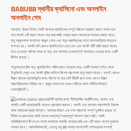
BABU88 স্থানীয় ক্যাসিনো এবং অনলাইন
অনলাইন গেম
অবশ্যই, রিয়েল টাইম গেমটি আপনার ক্যাসিনোর সম্পূর্ণ পরিবেশ সরবরাহ করতে অক্ষম হবে
তবে আপনি এটি করতে পারেন তার কাছাকাছি স্কোর করতে আপনাকে সহায়তা করতে পারে।
বায়ু প্রকৃতপক্ষে অন্যান্য প্রকৃত লোক এবং নতুন ক্রুপিয়ারের সাথে আলাপচারিতার মাধ্যমে
সম্পন্ন হয়। আপনি যদি কোনও ক্যাসিনোতে যেতে চান এবং আপনি খাঁটি বাজি করতে পারেন,
তবে এর জন্য পর্যাপ্ত সময় না পরে, তবে আপনার ওয়েবসাইটে আপনাকে দেওয়ার জন্য একটি
জিনিস রয়েছে।
অনুমোদনের ঠিক পরে, জুয়াড়িগুলিও পরিসংখ্যান অধ্যয়ন করে, একটি সাধারণ লাইন থেকে
ইভেন্টগুলি দেখুন এবং আপনি বুকির অফিসে বিশেষ প্রণোদনা চালু করতে পারেন। যখনই কোনও
বিকল্প গ্রাহক অ্যাকাউন্টের জন্য পাঁচশত বা তার বেশি বিডিটি রাখে তখন কোনও বিকল্প
স্বয়ংক্রিয়ভাবে সক্রিয় হয়। প্রচুর অফার সহ ওয়েব গেমিংয়ে থাকা সর্বাধিক বিখ্যাত
ওয়েবপৃষ্ঠাগুলি।
প্রতিটি স্লটের জন্য শীর্ষস্থানীয় আরটিপি হার, বোনাস এবং
আপনি একটি ব্যবহারকারী-বান্ধব প্রোগ্রাম করবেন। আপনি এবং আপনার পরামর্শগুলি নিরাপদ
থাকা আমাদের প্রথম উদ্বেগ। আপনার বিবরণ এবং নগদ প্রায়শই সম্পূর্ণ সুরক্ষিত রয়েছে তা
নিশ্চিত হওয়ার জন্য আমি অনেক গুরুত্বপূর্ণ গুরুত্বপূর্ণ পদক্ষেপ গ্রহণ করি। আমি
অতিরিক্তভাবে টিএলএস নামক অন্যান্য কভারিং ব্যবহার করি এবং এটি আরও অনেক সুরক্ষার
অবদান রাখে। স্বাভাবিকভাবেই, যেহেতু বাবু 88 সমস্ত বাংলাদেশী পেশাদারদের সম্পর্কে,