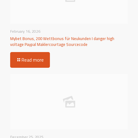
February 16, 2026
Mybet Bonus, 200 Wettbonus für Neukunden I danger high
voltage Paypal Maklercourtage Sourcecode
Read more
December 25, 2025