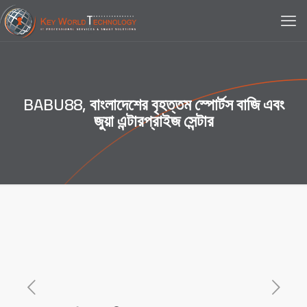
BABU88, বাংলাদেশের বৃহত্তম স্পোর্টস বাজি এবং
জুয়া এন্টারপ্রাইজ সেন্টার