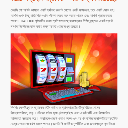
ক্রেজি গো আউট আসলে একটি দুর্দান্ত রুলেট গেমের একটি সংস্করণ, তবে একটি মোড় সহ।
আপনি এখন কিছু বাজি বিভাগগুলি পরীক্ষা করতে শুরু করতে পারেন এবং আপনি প্রচার করতে
পারেন। BABU88 পৃষ্ঠাগুলির জন্য প্রতি সপ্তাহে ক্যাশব্যাক শিপিং ব্র্যান্ডের একটি স্থায়ী
সমর্থন সিস্টেমের কাজ করার জন্য আবহাওয়ার মধ্যে রয়েছে।
স্পিনিং রুলেট ব্ল্যাক-জ্যাকের কঠিন গতি এবং ব্যাককারেটের তীব্র ভিডিও গেমের
নিয়ন্ত্রণগুলিতে, বাবু 88 রিয়েল টাইম জুয়া এন্টারপ্রাইজ এখন একটি খাঁটি এবং নিমজ্জনিত
অভিজ্ঞতা সরবরাহ করে। অ্যাডভেঞ্চার উপভোগ করুন এবং আপনি বাড়ির মনোবলটিতে অ্যান্টিক
ডেস্ক গেমের আকর্ষণ করতে পারেন।আপনি কি সর্বাধিক সুপরিচিত এবং কল্পনাপ্রসূত ক্যাসিনো