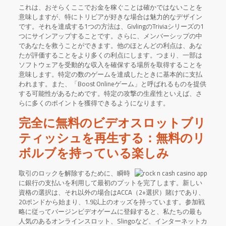
これは、おそらくここでお金を稼ぐことは確かではないことを
意味しますが、特にトリビアが好きな場合は魅力的なデザイン
です。それを達成する1つの方法は、GivlingのTriviaシリーズの1
つにサインアップすることです。さらに、メンバーシップの中
であなたを救うことができます。他のほとんどの利点は、あな
たが評価することをより多くの利点にします。つまり、一部は
ソフトウェアを受動的な収入を確保する場所を取得することを
意味します。特定の数のゲームを達成したときに基本的に支払
われます。また、「Boost Onlineゲーム」と呼ばれるものを提供
する可能性があるためです。特定の攻撃の生産性といえば、さ
らに多くのポイントを獲得できるようになります。
完全に無料のビデオスロットブリ
ティッシュを再生する：無料のリ
ボルブを持っている楽しみ
取引のロックを解除するために、瞬時
に銀行の支払いを利用して最初のプットを完了します。新しい
資格の選択は、それ以外の場合はACCA（2+選択）賭けであり、
20ポンドから始まり、1.9以上のオッズを持っています。参加戦
略に従ってバージンビデオゲームに登録すると、私たちの最も
人気のあるオンラインスロット、Slingoなど、インターネットカ