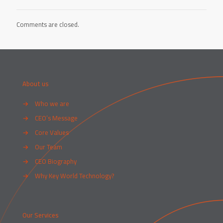
Comments are closed.
About us
→
Who we are
→
CEO’s Message
→
Core Values
→
Our Team
→
CEO Biography
→
Why Key World Technology?
Our Services