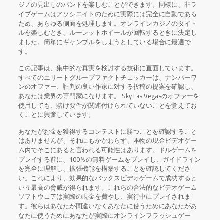
ジノの見出しのバンドを楽しむことができます。同様に、非ラ
イブゲームはアソシエイトのために実際には完全に自動である
ため、あらゆる側面を処理します。オンラインカジノのタイト
ルを楽しむとき、ルーレットホイールが回転するときに決定し
ました。簡単にギャンブルをしようとしている場合に最適で
す。
この記事は、集中的な真実を検討する技術に直面しています。
すべてのエリートグループファクトチェッカーは、ナンバーワ
ンのオファー、評判の良い作家に対する投稿の提案を確認し、
あなたは業界の専門家になります。 Sky Las Vegasのオファーを
使用しても、賭け要件が関連付けられていないことを覚えてお
くことに興奮しています。
あなたがお金を獲得するコンテストに勝つことを確認すること
はありませんが、それにもかかわらず、本物の現金ビデオゲー
ム内でそこにあると言われる可能性はあります。ドルゲームを
プレイする前に、100％の無料ゲームをプレイし、ガイドライン
を完全に理解し、拡張機能を構築することを確認してくださ
い。これにより、効果的なバックスビデオゲームで成功すると
いう最高の脅威が得られます。これらの合法的なビデオゲーム
ソフトウェアは実際の現金を費やし、実行中にプレイされま
す。彼らはあなたが間違いなくあなたに使うためにあなたがあ
なたに使うためにあなたが実際にオンラインフラッシュゲー