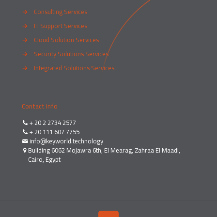
→
Consulting Services
→
IT Support Services
→
Cloud Solution Services
→
Security Solutions Services
→
Integrated Solutions Services
Contact info
+ 20 2 2734 2577
+ 20 111 607 7755
info@keyworld.technology
Building 6062 Mojawra 6th, El Mearag, Zahraa El Maadi,
Cairo, Egypt