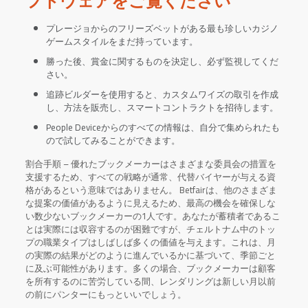
フトウェアをご覧ください
プレージョからのフリーズベットがある最も珍しいカジノ
ゲームスタイルをまだ持っています。
勝った後、賞金に関するものを決定し、必ず監視してくだ
さい。
追跡ビルダーを使用すると、カスタムワイズの取引を作成
し、方法を販売し、スマートコントラクトを招待します。
People Deviceからのすべての情報は、自分で集められたも
ので試してみることができます。
割合手順 – 優れたブックメーカーはさまざまな委員会の措置を
支援するため、すべての戦略が通常、代替バイヤーが与える資
格があるという意味ではありません。 Betfairは、他のさまざま
な提案の価値があるように見えるため、最高の機会を確保しな
い数少ないブックメーカーの1人です。あなたが蓄積者であるこ
とは実際には収容するのが困難ですが、チェルトナム中のトッ
プの職業タイプはしばしば多くの価値を与えます。これは、月
の実際の結果がどのように進んでいるかに基づいて、季節ごと
に及ぶ可能性があります。多くの場合、ブックメーカーは顧客
を所有するのに苦労している間、レンダリングは新しい月以前
の前にパンターにもっといいでしょう。