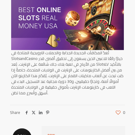
تُعدّ المكافآت الجديدة الجذابة والحملات الترويجية المتاحة في
SlotsandCasino خيارًا رائعًا للاعبين الذين يسعون إلى تحقيق أقصى قدر
من الأرباح في لعبة بلاك جاك شائعة على الإنترنت. يُعد SlotsLV بالتأكيد
من بين أفضل الكازينوهات على الإنترنت في الولايات المتحدة، خاصةً إذا
كنت تبحث عن ألعاب ماكينات القمار على الإنترنت. يُقدّم هذا الكازينو الآن
أموالًا آمنة، وتجارًا حقيقيين، و30 دورة مجانية عند التسجيل. البدء في
اللعب في كازينوهات الإنترنت بأموال حقيقية في الولايات المتحدة
أسهل وأسرع مما تظن.
Share
0
new