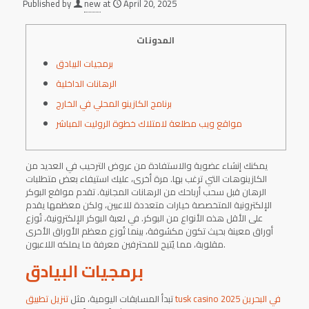
Published by
new
at
April 20, 2025
المدونات
برمجيات البيادق
الرهانات الداخلية
برنامج الكازينو المحلي في الخارج
مواقع ويب مطلعة لامتلاك خطوة الروليت المباشر
يمكنك إنشاء عضوية والاستفادة من عروض الترحيب في العديد من
الكازينوهات التي ترغب بها. مرة أخرى، عليك استيفاء بعض متطلبات
الرهان قبل سحب أرباحك من الرهانات المجانية. تقدم مواقع البوكر
الإلكترونية المتخصصة خيارات متعددة للاعبين، ولكن معظمها يقدم
على الأقل هذه الأنواع من البوكر.
في لعبة البوكر الإلكترونية، تُوزع
أوراق معينة بحيث تكون مكشوفة، بينما تُوزع معظم الأوراق الأخرى
مقلوبة، مما يُتيح للمحترفين معرفة ما يملكه اللاعبون.
برمجيات البيادق
تنزيل تطبيق tusk casino في البحرين 2025
تبدأ المسابقات اليومية، مثل