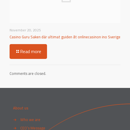
November 20, 2025
Casino Guru Saken där ultimat guiden åt onlinecasinon ino Sverige
Read more
Comments are closed.
About us
→
Who we are
→
CEO’s Message