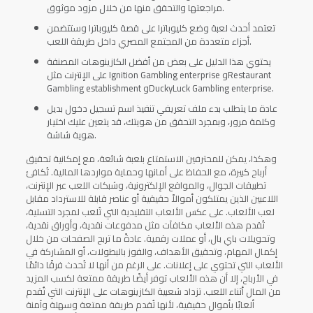
مراجعتها والتحقق منها من خلال مزود موثوق.
تعتمد أحدث لعبة وضع كليوباترا على قصة كليوباترا وستتضمن
أجزاء متعددة من المجتمع المصري داخل طريقة اللعب.
يحتوي هذا الدليل على بعض من أفضل الكازينوهات المصنفة
على الإنترنت مثل Ignition Gambling enterprise وRestaurant
Gambling establishment وDuckyLuck Gambling enterprise.
عادة ما يتطلب بدء ملف تعريفي تنفيذ اسم تسجيل دخول بديل
وكلمة مرور، وبمجرد التحقق من هويتك، قد يتعين عليك اختيار
هوية شاشة.
وهكذا، يمكن للمحترفين الاستمتاع بلعبة شائعة، مع إمكانية تحقيق
أرباح كبيرة، مع الحفاظ على أمانها وحماية مواردها المالية. تُكافئ
تطبيقات الجوال، والمواقع الإلكترونية، وشبكات اللعب عبر الإنترنت،
اللاعبين الذين يمتلكون أموالاً حقيقية أو عناصر قابلة للاسترداد مقابل
لعب الألعاب. على عكس الألعاب التقليدية التي تُلعب لمجرد التسلية،
تُقدم هذه الألعاب مكافآت مثل مدفوعات نقدية، وأوراق نقدية،
وتحويلات باي بال، أو عملات رقمية. عادةً ما تربح الصفحات من خلال
إكمال المهام، وتحقيق الأهداف، والفوز بالبطولات، أو المشاركة في
الألعاب التي تحتوي على إعلانات. على الرغم من أنها لا تُحدث فرقًا دائمًا
في الأرباح، إلا أن هذه الألعاب توفر أيضًا طريقة ممتعة لكسب المزيد
من المال أثناء اللعب. تزداد شعبية الكازينوهات على الإنترنت التي تُقدم
ألعابًا بأموال حقيقية، لأنها تُقدم طريقة ممتعة وسهلة وآمنة