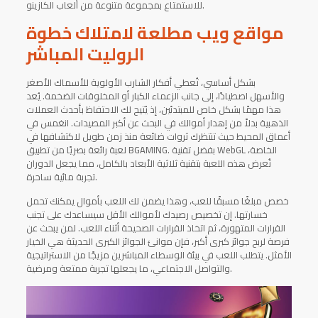
للاستمتاع بمجموعة متنوعة من ألعاب الكازينو.
مواقع ويب مطلعة لامتلاك خطوة
الروليت المباشر
بشكل أساسي، تُعطي أفكار الشارب الأولوية للأسماك الأصغر
والأسهل اصطيادًا، إلى جانب الزعماء الكبار أو المخلوقات الضخمة. يُعد
هذا مهمًا بشكل خاص للمبتدئين، إذ يُتيح لك الاحتفاظ بأحدث العملات
الذهبية بدلاً من إهدار أموالك في البحث عن أكبر المصيدات. انغمس في
أعماق المحيط حيث تنتظرك ثروات ضائعة منذ زمن طويل لاكتشافها في
لعبة رائعة بصريًا من تطبيق BGAMING. بفضل تقنية WebGL الخاصة،
تُعرض هذه اللعبة بتقنية ثلاثية الأبعاد بالكامل، مما يجعل الدوران
تجربة مائية ساحرة.
خصص مبلغًا مسبقًا للعب، وهذا يضمن لك اللعب بأموال يمكنك تحمل
خسارتها. إن تخصيص رصيدك لأموالك الأقل سيساعدك على تجنب
القرارات المتهورة، ثم اتخاذ القرارات الصحيحة أثناء اللعب. لمن يبحث عن
فرصة لربح جوائز كبرى أكبر، فإن موانئ الجوائز الكبرى الحديثة هي الخيار
الأمثل. يتطلب اللعب في بيئة الوسطاء المباشرين مزيجًا من الاستراتيجية
والتواصل الاجتماعي، ما يجعلها تجربة ممتعة ومرضية.