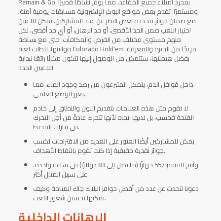
Remain & Go، بمجرد امتلاء جميع المقاعد، مما يوفر نشاطًا قصيرًا
ومستمرًا. تقدم بعض مواقع البوكر الإلكترونية مسابقات يومية آمنة،
مع ضمان جوائز محددة بغض النظر عن عدد المشاركين. يمكن للاعبين
اختيار اللعب ضمن الحد الأقصى، أو حد الرهان، أو أي حد أقصى، لكل
منهم مستوى مختلف من الفرص والمكافآت. حتى مع بساطة
قوانينها، تتطلب لعبة Colorado Hold'em مزيجًا من الخبرة والمعرفة.
بفضل هيمنتها، ستتمكن من الوصول إليها لتكون مكانًا رائعًا لبداية
اللاعبين الجدد.
داخل قوافل الدم، يتمكن المتبرعون من رصد وجود الماء، مما
يعزز الوضع العلمي.
لا تقوم مثل هذه العلامات بتقديم اللون والنطاق إلى خادم
الفتحة فحسب، بل لديها اتجاه لأنها تتحرك عادةً من أجل التحرك
في تيارات المحيط.
يمكن للمشاركين أيضًا العثور على العديد من الاقتراحات لكسب
جوائز نقدية حقيقية إذا كنت تقوم بالتقاط الأهداف.
وأنتج التقييم 557 جهازًا (ما يصل إلى 83 دولارًا) في ساعة واحدة،
على سبيل المثال أكثر.
دعونا نتحدث عن عدد من أفضل حوافز البلاك جاك المتاحة وكيف
يمكنها تحسين شعور اللعب.
الرهانات الداخلية