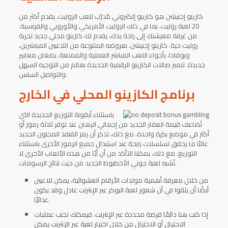
كازينو إجنيشن هو كازينو إلكتروني مُدرّب للعب الروليت، يقدم أكثر من
20 لعبة روليت، بما في ذلك الروليت الأمريكي والأوروبي والفرنسية.
من غرفة معيشتك إلى راحة يدك، يقدم لك كازينو محلي جديد تجربة
روليت حية. كازينو إجنيشن، بعروضه المتنوعة من اللاعبين المباشرين،
وبوفادا، بأجواء اللعب المباشر العملية والممتعة، يضعان معايير
جديدة. تتميز صالات الكازينو الرقمية الجديدة بعالم من التوجيه السهل
والتواصل السلس.
برنامج الكازينو المحلي في الخارج
باستثناء أيقونة التوزيع الجديدة التي
تُضاعف قيمة العقار الجديد من إجمالي الرهان عند توفر ثلاثة رموز أو
أكثر في موضع بكرة واحدة. مع ذلك، تذكر أن رمز القنفذ المجنون الجديد
غالبًا ما يحقق تسلسلات رابحة عند استبدال جميع الرموز الأخرى باستثناء
التوزيع. مع ذلك، يمكننا التأكد من أن أيًا من هذه الألعاب الأخرى لا
تُشبه لعبة جوني الأخطبوط الجديد من حيث نتائج الرسومات.
من خلال معرفة أهمية مولدات الأرقام العشوائية، يمكن للاعبين
أيضًا أن يثقوا في أن شعور لعبة البوكر عبر الإنترنت عادل وقد يكون
عدائيًا.
إذا كنت هنا دائمًا فرصة محددة عبر الإنترنت، فيمكنك تجنب عمليات
الاحتيال أو الاحتيال من خلال اختيار لعبة عبر الإنترنت يمكن